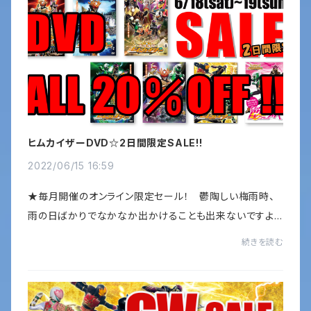
ヒムカイザーDVD☆2日間限定SALE!!
2022/06/15 16:59
★毎月開催のオンライン限定セール！ 鬱陶しい梅雨時、
雨の日ばかりでなかなか出かけることも出来ないですよ
ね～(~_~;) そういう時はお家でヒムカイザーのDVDを
続きを読む
見て、いやな気分を吹っ飛ばしましょう！！ 6/18...