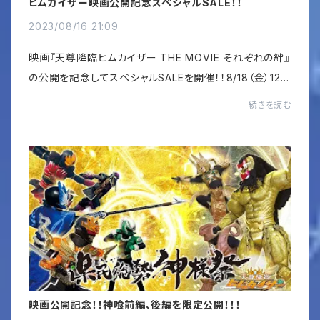
ヒムカイザー映画公開記念スペシャルSALE！！
2023/08/16 21:09
映画『天尊降臨ヒムカイザー THE MOVIE それぞれの絆』
の公開を記念してスペシャルSALEを開催！！8/18（金）12：
00～start グッズ 30%OFF !! （一部商品、サービス
続きを読む
を除きます）...
映画公開記念！！神喰前編、後編を限定公開！！！