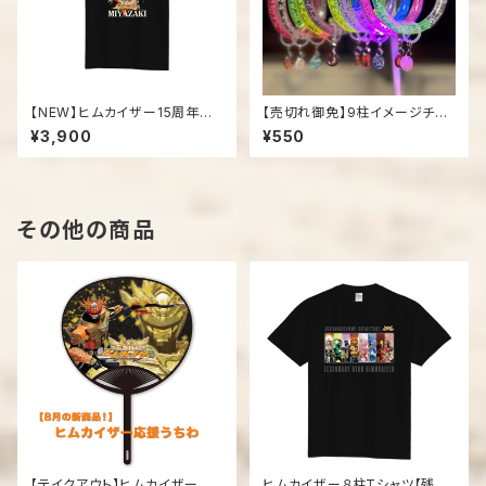
【NEW】ヒムカイザー15周年記
【売切れ御免】9柱イメージチャ
念Tシャツ
ーム付き光るブレスレット
¥3,900
¥550
その他の商品
【テイクアウト】ヒムカイザー応
ヒムカイザー８柱Tシャツ【残り