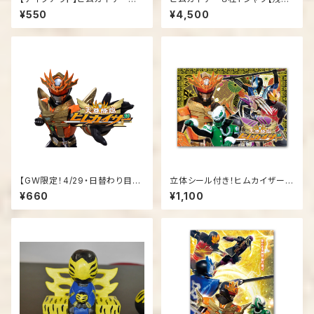
援うちわ
わずか！】
¥550
¥4,500
【GW限定！4/29・日替わり目玉
立体シール付き！ヒムカイザーパ
商品！】ヒムカイザーフェイスペ
ズル
¥660
¥1,100
イントシール