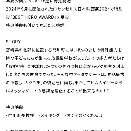
年夏公開)）のDVDが遂に発売開始！！
2024年9月に開催されたロサンゼルス日本映画祭2024で特別
賞「BEST HERO AWARD」を受賞！
特典映像も付いて見ごたえ抜群！
STORY
宮崎県の北部に位置する門川町には、ほんの少しの特殊能力を
持つ子どもたちが集まる放課後学校があった。その能力者たちは
「おずむ衆」と呼ばれ、かつての神々と共に空からの侵略者を封印
した者たちの末裔であった。そんな中オッタマゲートは、神話最古
の神殺し「カグツチ」の復活を目論む。果たしてヒムカイザーたち
はオッタマゲートの陰謀を阻止することが出来るのか！？
特典映像
・門川町長挨拶 ・メイキング ・オジィのかくれんぼ