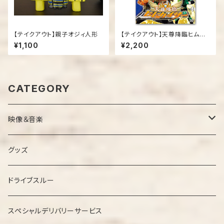
【テイクアウト】親子オジィ人形
【テイクアウト】天尊降臨ヒムカ
イザーDVD第６弾
¥1,100
¥2,200
CATEGORY
映像＆音楽
ＤＶＤ
グッズ
ＣＤ
ドライブスルー
スペシャルデリバリーサービス