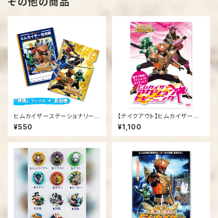
その他の商品
ヒムカイザーステーショナリーセ
【テイクアウト】ヒムカイザーア
ット
クショントレーニング
¥550
¥1,100