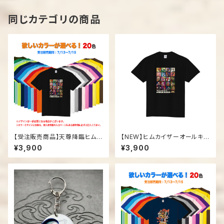
同じカテゴリの商品
【受注販売商品】天尊降臨ヒムカ
【NEW】ヒムカイザーオールキャ
イザー「オールキャラTシャツ」
ラTシャツ
¥3,900
¥3,900