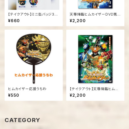
【テイクアウト】ミニ缶バッジ3個
天尊降臨ヒムカイザーDVD第２
セット
弾
¥660
¥2,200
ヒムカイザー応援うちわ
【テイクアウト】天尊降臨ヒムカ
イザーDVD第４弾
¥550
¥2,200
CATEGORY