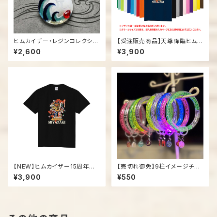
ヒムカイザー・レジンコレクショ
【受注販売商品】天尊降臨ヒムカ
ン03「ホデリ」
イザー「15周年記念Tシャツ」
¥2,600
¥3,900
【NEW】ヒムカイザー15周年記
【売切れ御免】9柱イメージチャ
念Tシャツ
ーム付き光るブレスレット
¥3,900
¥550