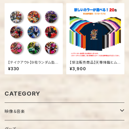
【テイクアウト】9柱ランダム缶バ
【受注販売商品】天尊降臨ヒムカ
ッジ
イザー「15周年記念Tシャツ」
¥330
¥3,900
CATEGORY
映像＆音楽
ＤＶＤ
グッズ