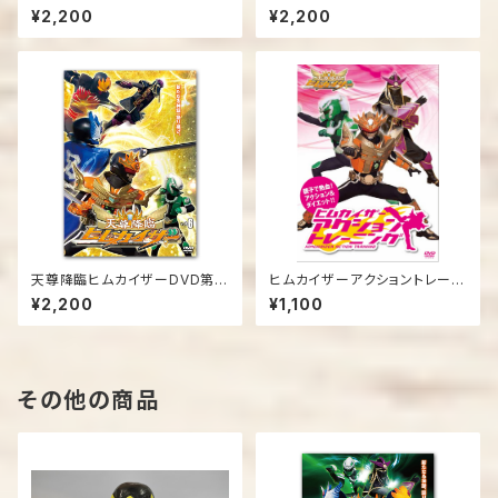
弾
弾
¥2,200
¥2,200
天尊降臨ヒムカイザーDVD第６
ヒムカイザーアクショントレーニ
弾
ング
¥2,200
¥1,100
その他の商品