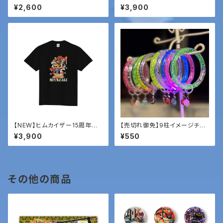
ン03「ホデリ」
イザー「15周年記念Tシャツ」
¥2,600
¥3,900
【NEW】ヒムカイザー15周年記
【売切れ御免】9柱イメージチャ
念Tシャツ
ーム付き光るブレスレット
¥3,900
¥550
その他の商品