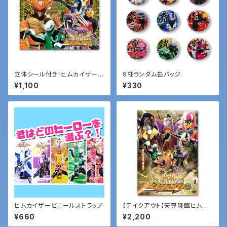
立体シール付き！ヒムカイザーパ
9柱ランダム缶バッジ
ズル
¥1,100
¥330
ヒムカイザービニールストラップ
【テイクアウト】天尊降臨ヒムカ
イザーDVD第３弾
¥660
¥2,200