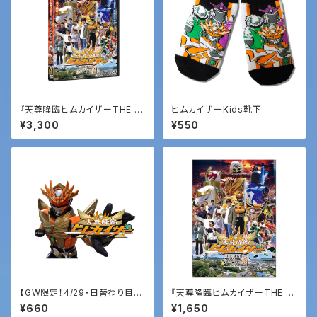
『天尊降臨ヒムカイザーTHE M
ヒムカイザーKids靴下
OVIE それぞれの絆』DVD
¥3,300
¥550
【GW限定！4/29・日替わり目玉
『天尊降臨ヒムカイザーTHE M
商品！】ヒムカイザーフェイスペ
OVIE それぞれの絆』映画パンフ
¥660
¥1,650
イントシール
レット