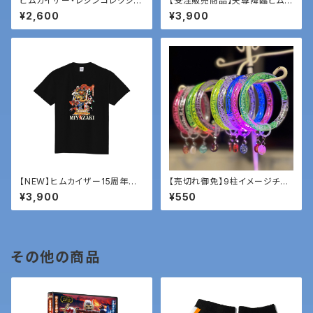
ヒムカイザー・レジンコレクショ
【受注販売商品】天尊降臨ヒムカ
ン03「ホデリ」
イザー「15周年記念Tシャツ」
¥2,600
¥3,900
【NEW】ヒムカイザー15周年記
【売切れ御免】9柱イメージチャ
念Tシャツ
ーム付き光るブレスレット
¥3,900
¥550
その他の商品