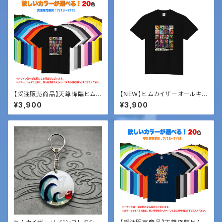
【受注販売商品】天尊降臨ヒムカ
【NEW】ヒムカイザーオールキャ
イザー「オールキャラTシャツ」
ラTシャツ
¥3,900
¥3,900