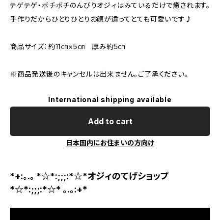
テゲテゲ・ボチボチのんびりオジィはみているだけで癒されます。
手作りだからひとりひとりお顔が違ってとても可愛いです♪
商品サイズ：約11㎝×5㎝ 厚み約5㎝
※商品発送後のキャンセルは出来ません。ご了承ください。
International shipping available
Add to cart
日本国内にお住まいの方向け
*+:｡.｡ *☆*:;;;:*☆*オジィのてげショップ
*☆*:;;;:*☆* ｡.｡:+*