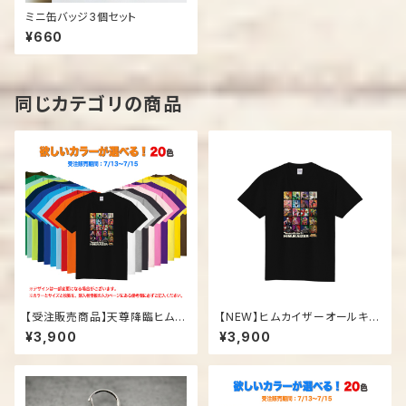
ミニ缶バッジ3個セット
¥660
同じカテゴリの商品
【受注販売商品】天尊降臨ヒムカ
【NEW】ヒムカイザーオールキャ
イザー「オールキャラTシャツ」
ラTシャツ
¥3,900
¥3,900