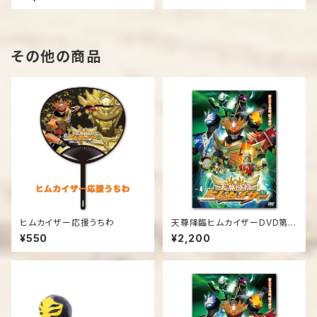
その他の商品
ヒムカイザー応援うちわ
天尊降臨ヒムカイザーDVD第４
弾
¥550
¥2,200