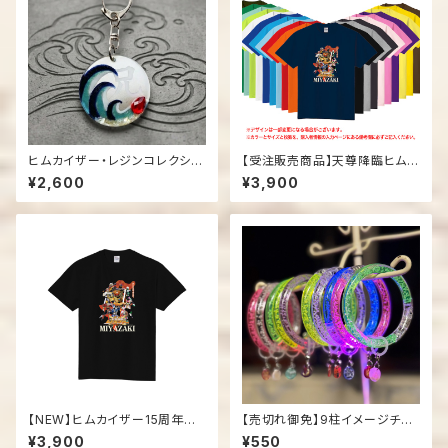
ヒムカイザー・レジンコレクショ
【受注販売商品】天尊降臨ヒムカ
ン03「ホデリ」
イザー「15周年記念Tシャツ」
¥2,600
¥3,900
【NEW】ヒムカイザー15周年記
【売切れ御免】9柱イメージチャ
念Tシャツ
ーム付き光るブレスレット
¥3,900
¥550