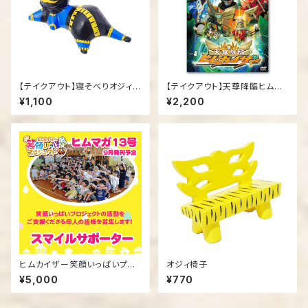
【テイクアウト】寝そべりオジィ人
【テイクアウト】天尊降臨ヒムカ
形
イザーDVD第４弾
¥1,100
¥2,200
ヒムカイザー笑顔いっぱいプロ
オジィ椅子
ジェクト『個人サポーター』登録
¥5,000
¥770
（ヒムマガ１3号活動分）