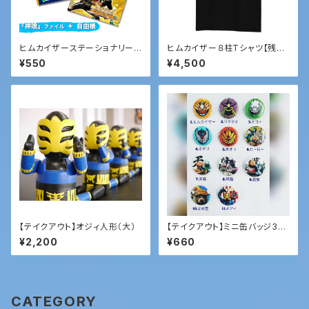
ヒムカイザーステーショナリーセ
ヒムカイザー８柱Tシャツ【残り
ット
わずか！】
¥550
¥4,500
【テイクアウト】オジィ人形（大）
【テイクアウト】ミニ缶バッジ3個
セット
¥2,200
¥660
CATEGORY