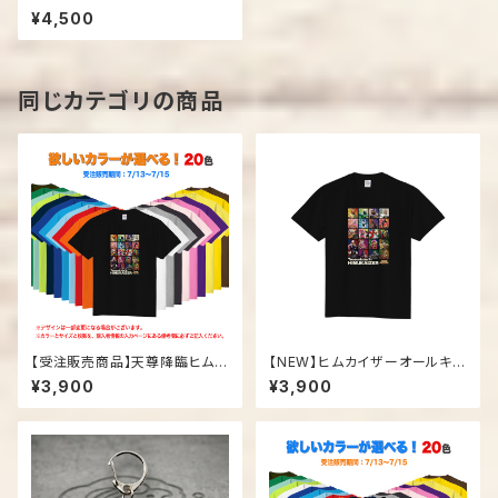
¥4,500
同じカテゴリの商品
【受注販売商品】天尊降臨ヒムカ
【NEW】ヒムカイザーオールキャ
イザー「オールキャラTシャツ」
ラTシャツ
¥3,900
¥3,900