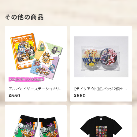
その他の商品
アルパカイザーステーショナリー
【テイクアウト】缶バッジ2個セッ
セット
ト【鬼八】
¥550
¥550