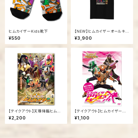
ヒムカイザーKids靴下
【NEW】ヒムカイザーオールキャ
ラTシャツ
¥550
¥3,900
【テイクアウト】天尊降臨ヒムカ
【テイクアウト】ヒムカイザーア
イザーDVD第３弾
クショントレーニング
¥2,200
¥1,100