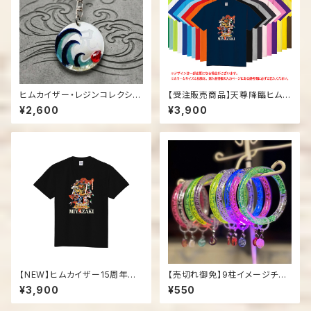
ヒムカイザー・レジンコレクショ
【受注販売商品】天尊降臨ヒムカ
ン03「ホデリ」
イザー「15周年記念Tシャツ」
¥2,600
¥3,900
【NEW】ヒムカイザー15周年記
【売切れ御免】9柱イメージチャ
念Tシャツ
ーム付き光るブレスレット
¥3,900
¥550