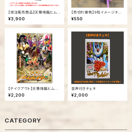
【受注販売商品】天尊降臨ヒムカ
【売切れ御免】9柱イメージチャ
イザー「15周年記念Tシャツ」
ーム付き光るブレスレット
¥3,900
¥550
【テイクアウト】天尊降臨ヒムカ
音声付きチェキ
イザーDVD第３弾
¥2,200
¥2,000
CATEGORY