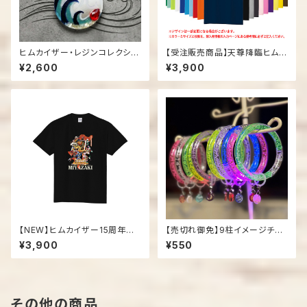
ヒムカイザー・レジンコレクショ
【受注販売商品】天尊降臨ヒムカ
ン03「ホデリ」
イザー「15周年記念Tシャツ」
¥2,600
¥3,900
【NEW】ヒムカイザー15周年記
【売切れ御免】9柱イメージチャ
念Tシャツ
ーム付き光るブレスレット
¥3,900
¥550
その他の商品