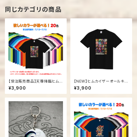
同じカテゴリの商品
【受注販売商品】天尊降臨ヒムカ
【NEW】ヒムカイザーオールキャ
イザー「オールキャラTシャツ」
ラTシャツ
¥3,900
¥3,900